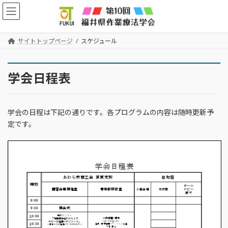
コ
ナ
ン
ビ
テ
ゲ
ン
ー
サイトトップページ
スケジュール
ツ
シ
へ
ョ
ス
ン
学会日程表
キ
に
ッ
移
プ
動
学会の日程は下記の通りです。各プログラムの内容は随時更新予
定です。